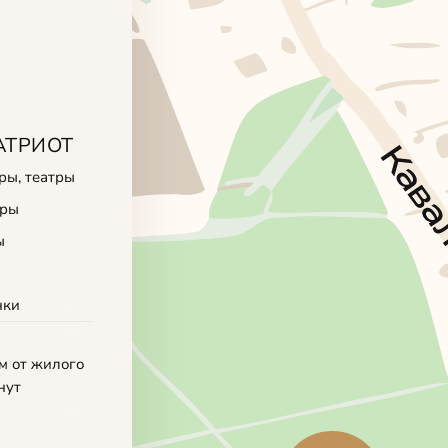
АТРИОТ
ры, театры
тры
ы
нки
м от жилого
нут